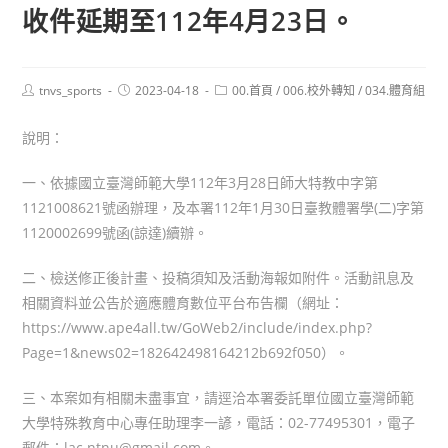
收件延期至112年4月23日。
Post
Post
Post
tnvs_sports
2023-04-18
00.首頁
/
006.校外轉知
/
034.體育組
author:
published:
category:
說明：
一、依據國立臺灣師範大學112年3月28日師大特教中字第
1121008621號函辦理，及本署112年1月30日臺教體署學(二)字第
1120002699號函(諒達)續辦。
二、檢送修正後計畫、投稿須知及活動海報如附件。活動訊息及
相關資料並公告於適應體育數位平台布告欄（網址：
https://www.ape4all.tw/GoWeb2/include/index.php?
Page=1&news02=182642498164212b692f050）。
三、本案如有相關未盡事宜，請逕洽本署委託單位國立臺灣師範
大學特殊教育中心專任助理李一諺，電話：02-77495301，電子
郵件：lac.ntnu@gmail.com。