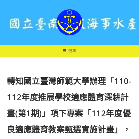
跳
轉
至
主
要
內
容
選單
轉知國立臺灣師範大學辦理「110-
112年度推展學校適應體育深耕計
畫(第1期)」項下專案「112年度優
良適應體育教案甄選實施計畫」，