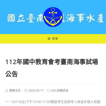
跳
轉
至
主
要
內
容
選單
112年國中教育會考臺南海事試場
公告
Post
Post
Post
教務主任
2023-05-17
003.校務訊息
author:
published:
category:
一、05/19(五)下午15:00-17:00開放考生及陪考人員徒步進入校園