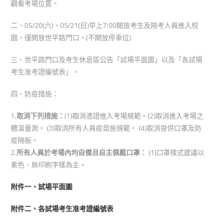
觀看考場位置。
二、05/20(六)、05/21(日)早上7:00開放考生及陪考人員進入校
園，僅開放世平路門口。(不開放停車位)
三、世平路門口及考生休息區公告「試場平面圖」以及「各試場
考生准考證編號表」。
四、防疫措施：
1.
取消下列措施：
(1)取消憑證進入考場規範。(2)取消進入考場之
體溫量測。 (3)取消所有人員疫苗施規範。 (4)取消提供口罩及防
疫隔板。
2.
所有人員於考場內均自備且自主佩戴口罩：
(1)口罩樣式建議以
素色、無印刷字樣為主。
附件一、試場平面圖
附件二、各試場考生准考證編號表