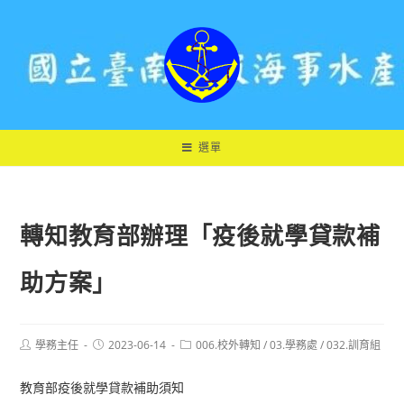
跳
轉
至
主
要
內
容
選單
轉知教育部辦理「疫後就學貸款補
助方案」
Post
Post
Post
學務主任
2023-06-14
006.校外轉知
/
03.學務處
/
032.訓育組
author:
published:
category:
教育部疫後就學貸款補助須知