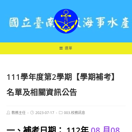
跳
轉
至
主
要
內
容
選單
111學年度第2學期【學期補考】
名單及相關資訊公告
Post
Post
Post
教務主任
2023-07-17
003.校務訊息
author:
published:
category:
一、補考日期： 112年
08 月08