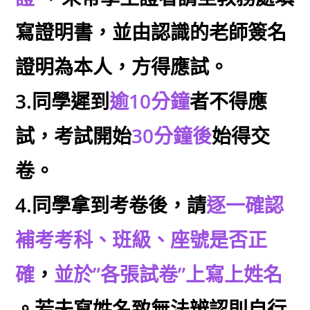
寫證明書，並由認識的老師簽名
證明為本人，方得應試。
3.同學遲到
逾10分鐘
者不得應
試，考試開始
30分鐘後
始得交
卷。
4.同學拿到考卷後，請
逐一確認
補考考科、班級、座號是否正
確
，
並於”各張試卷”上寫上姓名
。若未寫姓名致無法辨認則自行