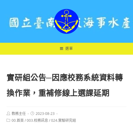
跳
轉
至
主
要
內
容
選單
實研組公告─因應校務系統資料轉
換作業，重補修線上選課延期
Post
Post
教務主任
2023-08-23
author:
published:
Post
00.首頁
/
003.校務訊息
/
024.實驗研究組
category: