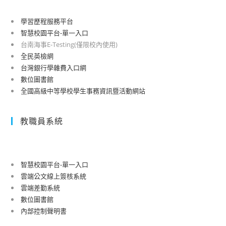
學習歷程服務平台
智慧校園平台-單一入口
台南海事E-Testing(僅限校內使用)
全民英檢網
台灣銀行學雜費入口網
數位圖書館
全國高級中等學校學生事務資訊暨活動網站
教職員系統
智慧校園平台-單一入口
雲端公文線上簽核系統
雲端差勤系統
數位圖書館
內部控制聲明書