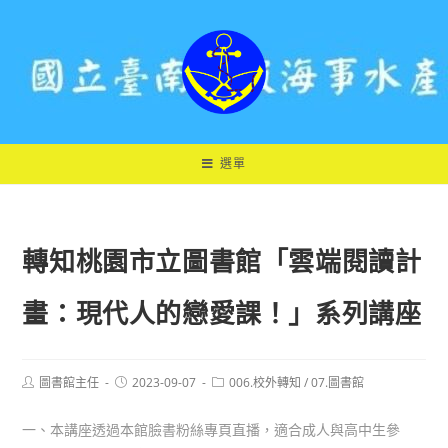
跳
轉
至
主
要
內
容
選單
轉知桃園市立圖書館「雲端閱讀計
畫：現代人的戀愛課！」系列講座
Post
Post
Post
圖書館主任
2023-09-07
006.校外轉知
/
07.圖書館
author:
published:
category:
一、本講座透過本館臉書粉絲專頁直播，適合成人與高中生參