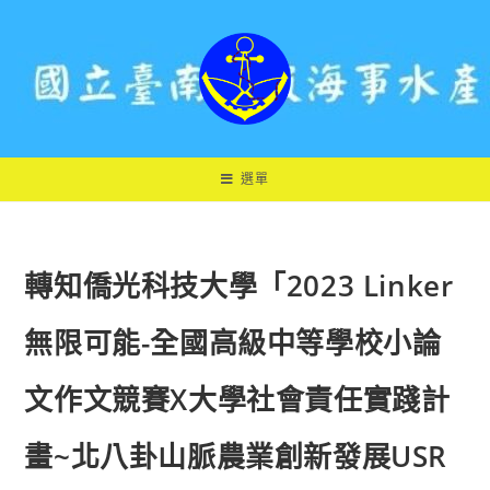
跳
轉
至
主
要
內
容
選單
轉知僑光科技大學「2023 Linker
無限可能-全國高級中等學校小論
文作文競賽X大學社會責任實踐計
畫~北八卦山脈農業創新發展USR