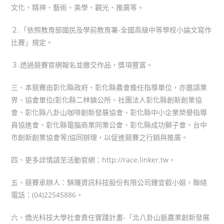
文化、精神、藝術、美學、觀光、推廣等。
２.「依照教育部國民及學前教育署-全國高級中等學校小論文寫作
比賽」規定。
３.透過競賽官網報名並繳交作品，獎項豐富。
三、本競賽由彰化縣政府、彰化縣農會擔任指導單位，亦邀請業
界、協會單位(彰化縣二林鎮公所、社團法人彰化縣創新創業協
會、彰化縣八卦山咖啡創新發展協會、彰化縣中小企業榮譽指導
員協進會、彰化縣電腦商業同業公會、彰化縣成功獅子會、台中
市創新創業協會等)協同辦理，以促進競賽之行銷與推廣。
四、更多詳情請至活動官網：http://race.linker.tw。
五、競賽承辦人：騏璣資訊科技股份有限公司鍾宜叡小姐，聯絡
電話：(04)22545886。
六、僑光科技大學社會責任實踐計畫-「北八卦山脈農業創新發展