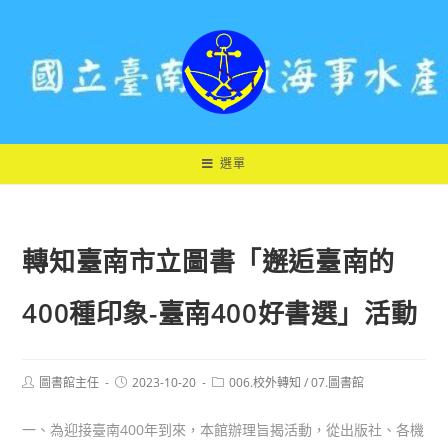
跳
轉
至
主
要
內
容
選單
轉知臺南市立圖書「邂逅臺南的
400種印象-臺南400好書選」活動
Post
Post
Post
圖書館主任
2023-10-20
006.校外轉知
/
07.圖書館
author:
published:
category:
一、為迎接臺南400年到來，本館辦理旨揭活動，從出版社、各機