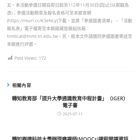
五、本活動參選日期自即日起至112年11月30日(四)止(以郵戳為
憑)；參選活動簡章及報名表格可至本館官網
(https://reurl.cc/K3eNLy)下載，並將「參選圖書清單」、「活動
報名表」電子檔寄至本館館藏發展組信箱：
tnmlcat@tnml.tn.edu.tw。另，紙本文件請隨同參選圖書寄送至
本館進行評選。
Post Views:
172
相關內容
轉知教育部「提升大學通識教育中程計畫」（IGER）
電子書
2025-07-11
轉知樹德科技大學辦理磨課師(MOOCs)課程開課資訊