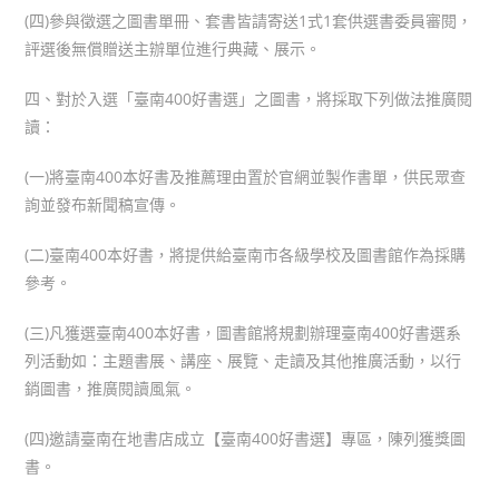
(四)參與徵選之圖書單冊、套書皆請寄送1式1套供選書委員審閱，
評選後無償贈送主辦單位進行典藏、展示。
四、對於入選「臺南400好書選」之圖書，將採取下列做法推廣閱
讀：
(一)將臺南400本好書及推薦理由置於官網並製作書單，供民眾查
詢並發布新聞稿宣傳。
(二)臺南400本好書，將提供給臺南市各級學校及圖書館作為採購
參考。
(三)凡獲選臺南400本好書，圖書館將規劃辦理臺南400好書選系
列活動如：主題書展、講座、展覽、走讀及其他推廣活動，以行
銷圖書，推廣閱讀風氣。
(四)邀請臺南在地書店成立【臺南400好書選】專區，陳列獲獎圖
書。