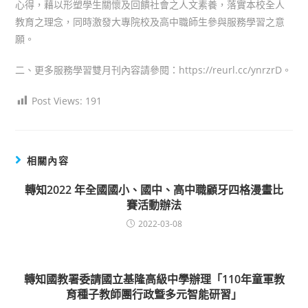
心得，藉以形塑學生關懷及回饋社會之人文素養，落實本校全人
教育之理念，同時激發大專院校及高中職師生參與服務學習之意
願。
二、更多服務學習雙月刊內容請參閱：https://reurl.cc/ynrzrD。
Post Views:
191
相關內容
轉知2022 年全國國小、國中、高中職顧牙四格漫畫比
賽活動辦法
2022-03-08
轉知國教署委請國立基隆高級中學辦理「110年童軍教
育種子教師團行政曁多元智能研習」