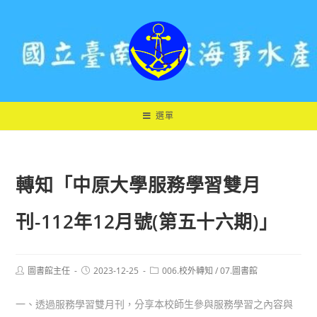
跳
轉
至
主
要
內
容
選單
轉知「中原大學服務學習雙月
刊-112年12月號(第五十六期)」
Post
Post
Post
圖書館主任
2023-12-25
006.校外轉知
/
07.圖書館
author:
published:
category:
一、透過服務學習雙月刊，分享本校師生參與服務學習之內容與