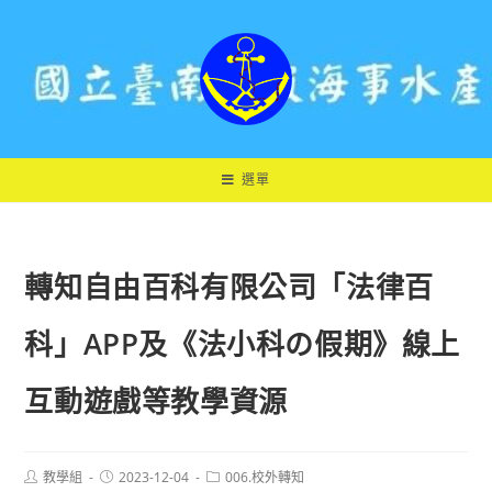
跳
轉
至
主
要
內
容
選單
轉知自由百科有限公司「法律百
科」APP及《法小科の假期》線上
互動遊戲等教學資源
Post
Post
Post
教學組
2023-12-04
006.校外轉知