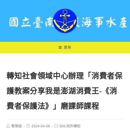
跳
轉
至
主
要
內
容
選單
轉知社會領域中心辦理「消費者保
護教案分享我是澎湖消費王-《消
費者保護法》」磨課師課程
Post
Post
Post
教學組
2024-04-08
006.校外轉知