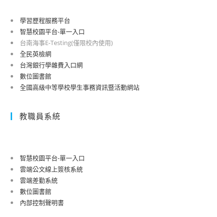
學習歷程服務平台
智慧校園平台-單一入口
台南海事E-Testing(僅限校內使用)
全民英檢網
台灣銀行學雜費入口網
數位圖書館
全國高級中等學校學生事務資訊暨活動網站
教職員系統
智慧校園平台-單一入口
雲端公文線上簽核系統
雲端差勤系統
數位圖書館
內部控制聲明書