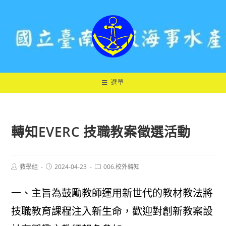
跳
轉
至
主
要
內
容
選單
轉知EVERC 技職教案徵選活動
Post
Post
Post
教學組
2024-04-23
006.校外轉知
author:
published:
category:
一、主旨為鼓勵教師運用新世代的教材教法將
技職教育課程注入新生命，歡迎對創新教案設