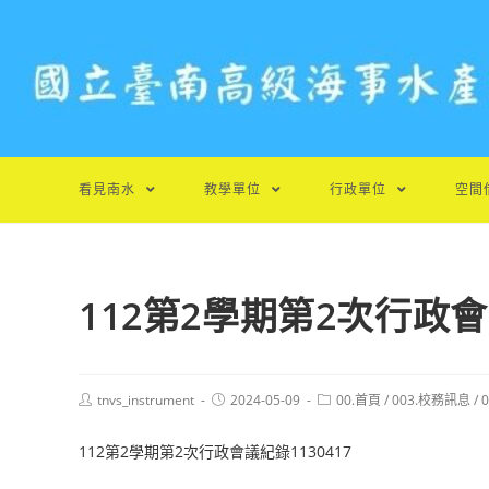
跳
轉
至
主
要
內
容
看見南水
教學單位
行政單位
空間
112第2學期第2次行政會議
Post
Post
Post
tnvs_instrument
2024-05-09
00.首頁
/
003.校務訊息
/
author:
published:
category:
112第2學期第2次行政會議紀錄1130417