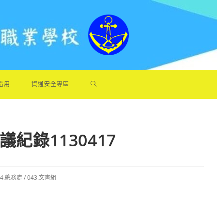
借用
資通安全專區
紀錄1130417
04.總務處
/
043.文書組