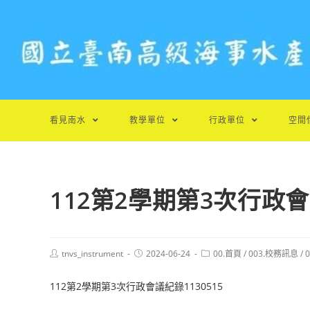
跳
轉
至
主
要
內
容
看見南水
教學單位
行政單位
空間
112第2學期第3次行政會議
Post
Post
Post
tnvs_instrument
2024-06-24
00.首頁
/
003.校務訊息
/
author:
published:
category:
112第2學期第3次行政會議紀錄1130515