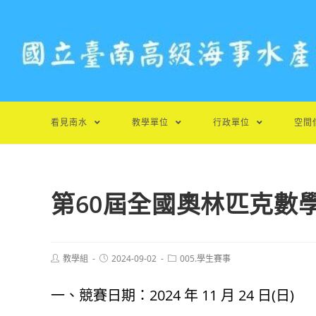
跳
轉
至
主
要
內
容
看見南水
教學單位
行政單位
空間
第60屆全國奧林匹克數
Post
Post
Post
教學組
2024-09-02
005.學生賽事
author:
published:
category:
一、競賽日期：2024 年 11 月 24 日(日)