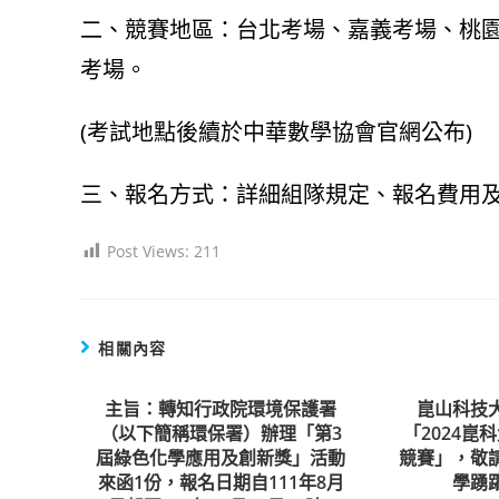
二、競賽地區：台北考場、嘉義考場、桃園
考場。
(考試地點後續於中華數學協會官網公布)
三、報名方式：詳細組隊規定、報名費用
Post Views:
211
相關內容
主旨：轉知行政院環境保護署
崑山科技
（以下簡稱環保署）辦理「第3
「2024崑
屆綠色化學應用及創新獎」活動
競賽」，敬
來函1份，報名日期自111年8月
學踴