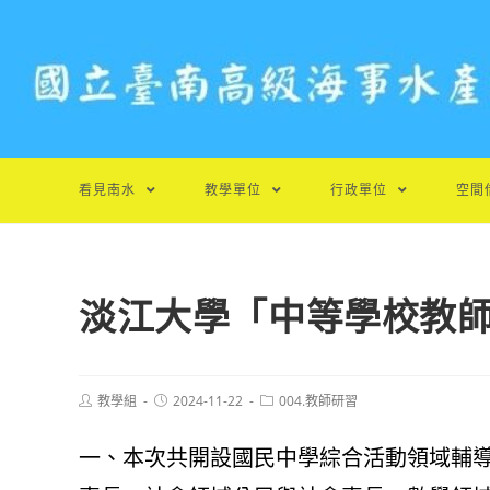
跳
轉
至
主
要
內
容
看見南水
教學單位
行政單位
空間
淡江大學「中等學校教
Post
Post
Post
教學組
2024-11-22
004.教師研習
author:
published:
category:
一、本次共開設國民中學綜合活動領域輔