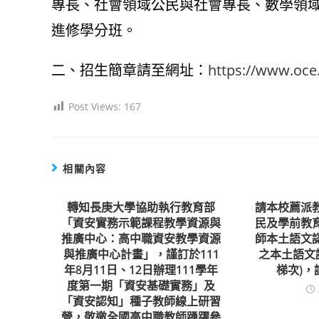
專長、社會領域公民與社會專長、數學領域
進修學分班。
二、招生簡章請至網址：
https://www.oce
Post Views:
167
相關內容
轉知長庚大學協助執行教育部
請本校薦派
「資安實務示範課程教學資源與
民及學前教
推廣中心：高中職資安教學資源
師本土語文
與推廣中心計畫」，謹訂於111
之本土語文
年8月11日、12日辦理111學年
梯次)，
度第一期「資安基礎實務」及
「資安認知」種子教師線上研習
營，敬邀全國高中職教師踴躍參