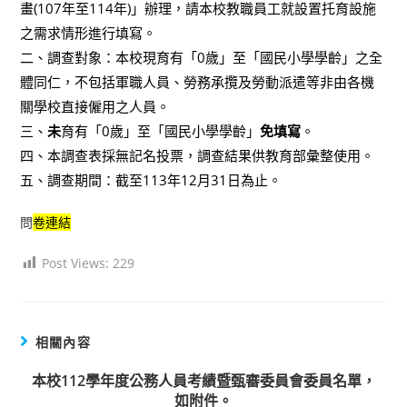
畫(107年至114年)」辦理，請本校教職員工就設置托育設施
之需求情形進行填寫。
二、調查對象：本校現育有「0歲」至「國民小學學齡」之全
體同仁，不包括軍職人員、勞務承攬及勞動派遣等非由各機
關學校直接僱用之人員。
三、
未
育有「0歲」至「國民小學學齡」
免填寫
。
四、本調查表採無記名投票，調查結果供教育部彙整使用。
五、調查期間：截至113年12月31日為止。
問
卷連結
Post Views:
229
相關內容
本校112學年度公務人員考績暨甄審委員會委員名單，
如附件。