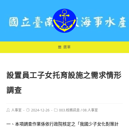
跳
轉
至
主
要
內
容
選單
設置員工子女托育設施之需求情形
調查
Post
Post
Post
人事室
2024-12-26
003.校務訊息
/
08.人事室
author:
published:
category:
一、本項調查作業係依行政院核定之「我國少子女化對策計