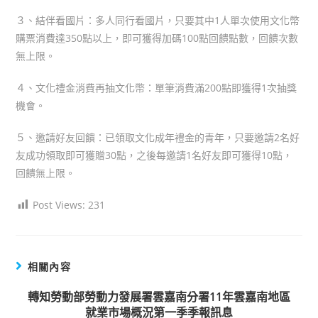
３、結伴看國片：多人同行看國片，只要其中1人單次使用文化幣
購票消費達350點以上，即可獲得加碼100點回饋點數，回饋次數
無上限。
４、文化禮金消費再抽文化幣：單筆消費滿200點即獲得1次抽獎
機會。
５、邀請好友回饋：已領取文化成年禮金的青年，只要邀請2名好
友成功領取即可獲贈30點，之後每邀請1名好友即可獲得10點，
回饋無上限。
Post Views:
231
相關內容
轉知勞動部勞動力發展署雲嘉南分署11年雲嘉南地區
就業市場概況第一季季報訊息