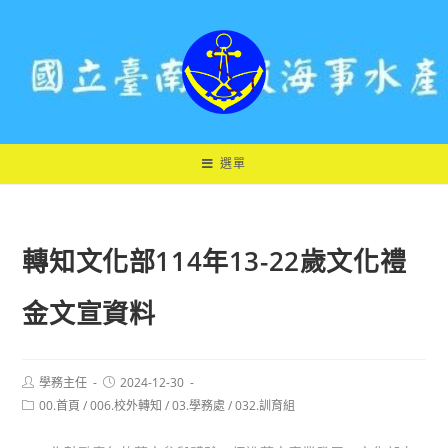
跳
轉
至
主
要
內
容
選單
轉知文化部114年13-22歲文化禮
金文宣資料
Post
Post
學務主任
2024-12-30
author:
published:
Post
00.首頁
/
006.校外轉知
/
03.學務處
/
032.訓育組
category: