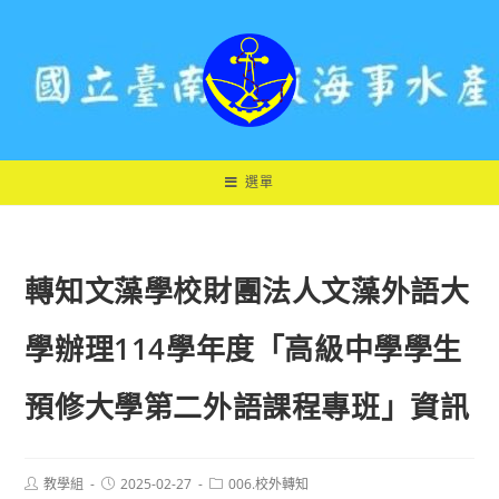
跳
轉
至
主
要
內
容
選單
轉知文藻學校財團法人文藻外語大
學辦理114學年度「高級中學學生
預修大學第二外語課程專班」資訊
Post
Post
Post
教學組
2025-02-27
006.校外轉知