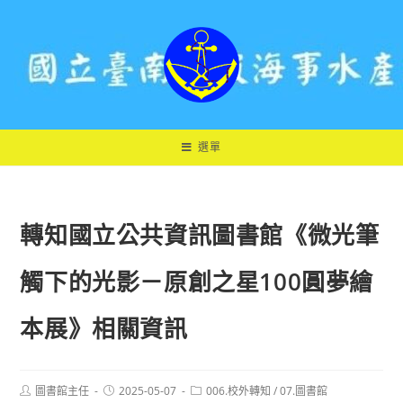
跳
轉
至
主
要
內
容
選單
轉知國立公共資訊圖書館《微光筆
觸下的光影－原創之星100圓夢繪
本展》相關資訊
Post
Post
Post
圖書館主任
2025-05-07
006.校外轉知
/
07.圖書館