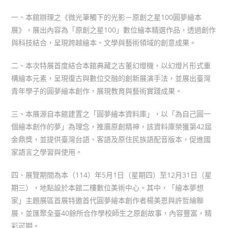
author:
published:
category:
一、本館辦理之《微光筆觸下的光影－原創之星100圓夢繪本
展》，展出內容為「原創之星100」數位繪本精選作品，透過創作
與科技結合，呈現跨越繪本、文學與藝術領域的創意成果。
二、本次特展首度結合本館典藏之古董幻燈機，以幻燈片形式重
構繪本元素，呈現復古與數位交融的創新展演手法，並展出臺灣
青年學子的圓夢繪本創作，展現教育與藝術實踐成果。
三、本展源自本館建置之「圓夢繪本資料庫」，以「為自己圓一
個繪本創作的夢」為理念，推廣原創精神，該資料庫榮獲第42屆
金鼎獎，並提供臺灣台語、客語及原住民族語配音版本，促進國
家語言之學習與使用。
四、展覽期間為本（114）年5月1日（星期四）至12月31日（星
期三），地點設於本館二樓數位美術中心。其中，「繪本夢想
家」主題展區首展特邀首代圓夢繪本創作者楊美恩與許哲綸聯
展，並匯聚全臺40餘所合作學校師生之原創故事，內容豐富，精
彩可期。