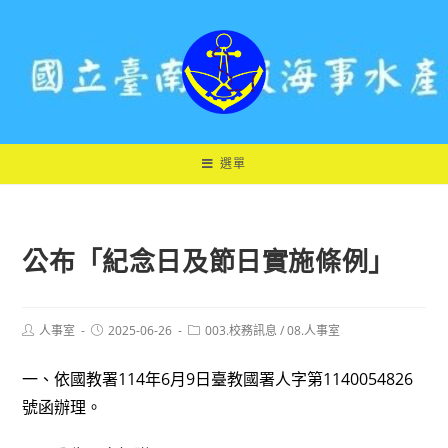
跳
轉
至
主
要
內
容
選單
公布「紀念日及節日實施條例」
Post
Post
Post
人事室
2025-06-26
003.校務訊息
/
08.人事室
author:
published:
category:
一、依國教署114年6月9日臺教國署人字第1140054826
號函辦理。