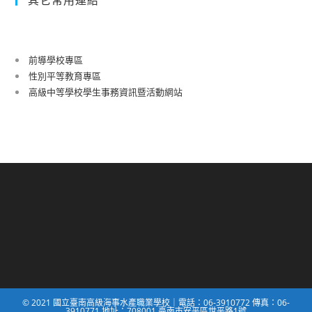
前導學校專區
性別平等教育專區
高級中等學校學生事務資訊暨活動網站
© 2021 國立臺南高級海事水產職業學校｜電話：06-3910772 傳真：06-
3910771 地址：708001 臺南市安平區世平路1號