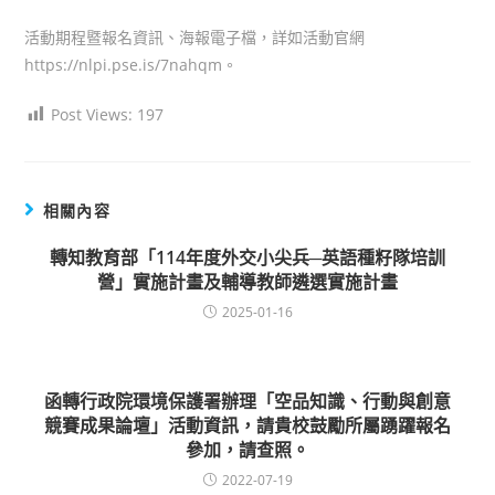
author:
published:
category:
活動期程暨報名資訊、海報電子檔，詳如活動官網
https://nlpi.pse.is/7nahqm。
Post Views:
197
相關內容
轉知教育部「114年度外交小尖兵─英語種籽隊培訓
營」實施計畫及輔導教師遴選實施計畫
2025-01-16
函轉行政院環境保護署辦理「空品知識、行動與創意
競賽成果論壇」活動資訊，請貴校鼓勵所屬踴躍報名
參加，請查照。
2022-07-19