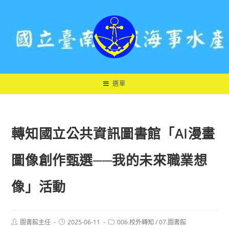
跳
轉
至
主
要
內
容
選單
轉知國立公共資訊圖書館「AI漫畫
圖像創作甄選──我的未來職業想
像」活動
Post
Post
Post
圖書館主任
2025-06-11
006.校外轉知
/
07.圖書館