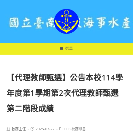
跳
轉
至
主
要
內
容
選單
【代理教師甄選】公告本校114學
年度第1學期第2次代理教師甄選
第二階段成績
Post
Post
Post
教務主任
2025-07-22
003.校務訊息