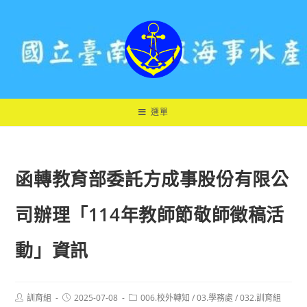
跳
轉
至
主
要
內
容
選單
函轉教育部委託方成事股份有限公
司辦理「114年教師節敬師徵稿活
動」資訊
Post
Post
Post
訓育組
2025-07-08
006.校外轉知
/
03.學務處
/
032.訓育組