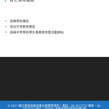
前導學校專區
性別平等教育專區
高級中等學校學生事務資訊暨活動網站
© 2021 國立臺南高級海事水產職業學校｜電話：06-3910772 傳真：06-
3910771 地址：708001 臺南市安平區世平路1號