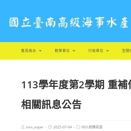
跳
轉
至
主
要
內
容
看見南水
教學單位
行政單位
空間
113學年度第2學期 重
相關訊息公告
Post
Post
Post
tnvs_exper
2025-07-04
003.校務訊息