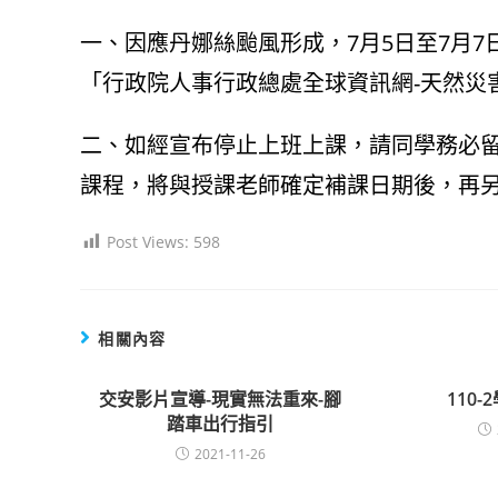
author:
published:
category:
一、因應丹娜絲颱風形成，7月5日至7月
「行政院人事行政總處全球資訊網-天然災
二、如經宣布停止上班上課，請同學務必
課程，將與授課老師確定補課日期後，再
Post Views:
598
相關內容
交安影片宣導-現實無法重來-腳
110
踏車出行指引
2021-11-26