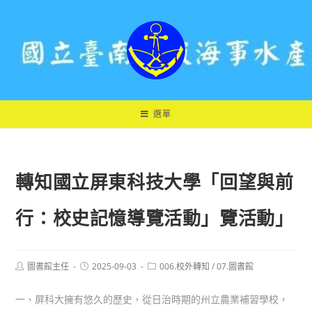
跳
轉
至
主
要
內
容
選單
轉知國立屏東科技大學「回望與前
行：校史記憶導覽活動」覽活動」
Post
Post
Post
圖書館主任
2025-09-03
006.校外轉知
/
07.圖書館
author:
published:
category:
一、屏科大擁有悠久的歷史，從日治時期的州立農業補習學校，