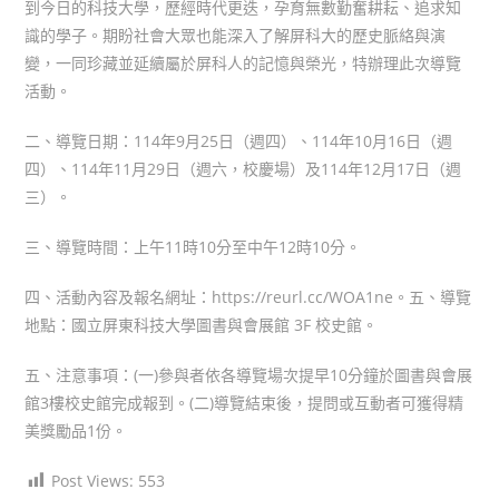
到今日的科技大學，歷經時代更迭，孕育無數勤奮耕耘、追求知
識的學子。期盼社會大眾也能深入了解屏科大的歷史脈絡與演
變，一同珍藏並延續屬於屏科人的記憶與榮光，特辦理此次導覽
活動。
二、導覽日期：114年9月25日（週四）、114年10月16日（週
四）、114年11月29日（週六，校慶場）及114年12月17日（週
三）。
三、導覽時間：上午11時10分至中午12時10分。
四、活動內容及報名網址：https://reurl.cc/WOA1ne。五、導覽
地點：國立屏東科技大學圖書與會展館 3F 校史館。
五、注意事項：(一)參與者依各導覽場次提早10分鐘於圖書與會展
館3樓校史館完成報到。(二)導覽結束後，提問或互動者可獲得精
美獎勵品1份。
Post Views:
553