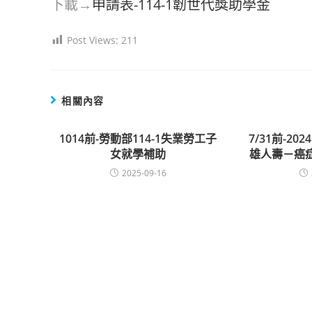
下載→
申請表-114-1韌世代獎助學金
Post Views:
211
相關內容
1014前-勞動部114-1失業勞工子
7/31前-2
女就學補助
雄人壽－癌
2025-09-16