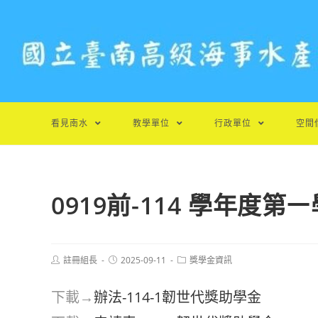
跳
轉
至
主
要
內
容
看見南水
教學單位
行政單位
空間
0919前-114 學年度
Post
Post
Post
註冊組長
2025-09-11
獎學金資訊
author:
published:
category:
下載→
辦法-114-1韌世代獎助學金