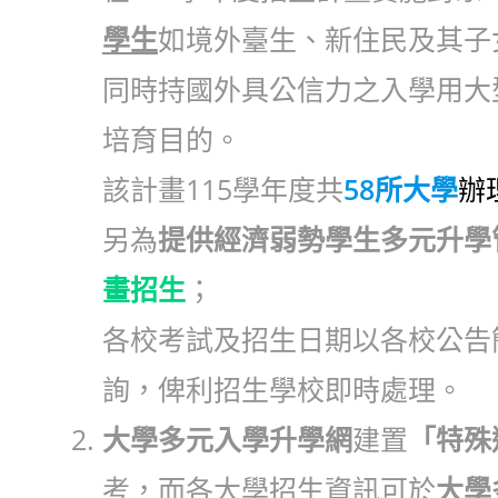
學生
如境外臺生、新住民及其子
同時持國外具公信力之入學用大
培育目的。
該計畫115學年度共
58所大學
辦
另為
提供經濟弱勢學生多元升學
畫招生
；
各校考試及招生日期以各校公告
詢，俾利招生學校即時處理。
大學多元入學升學網
建置
「特殊
考，而各大學招生資訊可於
大學