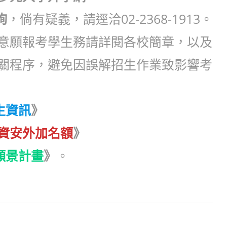
詢
，倘有疑義，請逕洽02-2368-1913。
意願報考學生務請詳閱各校簡章，以及
關程序，避免因誤解招生作業致影響考
生資訊
》
-資安外加名額
》
願景計畫
》
。