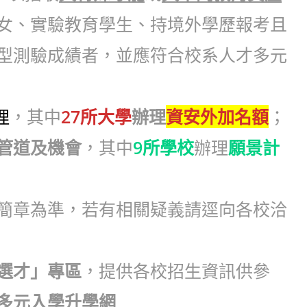
女、實驗教育學生、持境外學歷報考且
型測驗成績者，並應符合校系人才多元
理
，其中
27所大學
辦理
資安外加名額
；
管道及機會
，其中
9所學校
辦理
願景計
簡章為準，若有相關疑義請逕向各校洽
選才」專區
，提供各校招生資訊供參
多元入學升學網