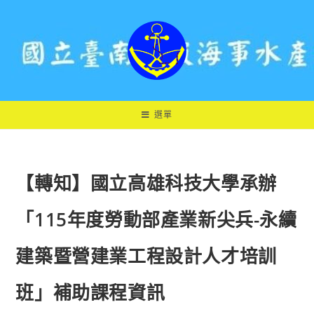
跳
轉
至
主
要
內
容
選單
【轉知】國立高雄科技大學承辦
「115年度勞動部產業新尖兵-永續
建築暨營建業工程設計人才培訓
班」補助課程資訊