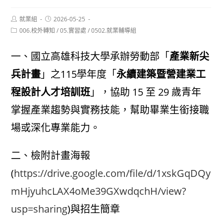
Post
Post
就業組
2026-05-25
author:
published:
Post
006.校外轉知
/
05.實習處
/
0502.就業輔導組
category:
一、國立高雄科技大學承辦勞動部「
產業新尖
兵計畫
」之115學年度「
永續建築暨營建業工
程設計人才培訓班
」，協助 15 至 29 歲青年
掌握產業趨勢與實務技能，幫助畢業生銜接職
場或深化專業能力。
二、檢附計畫海報
(
https://drive.google.com/file/d/1xskGqDQy
mHjyuhcLAX4oMe39GXwdqchH/view?
usp=sharing
)與招生簡章