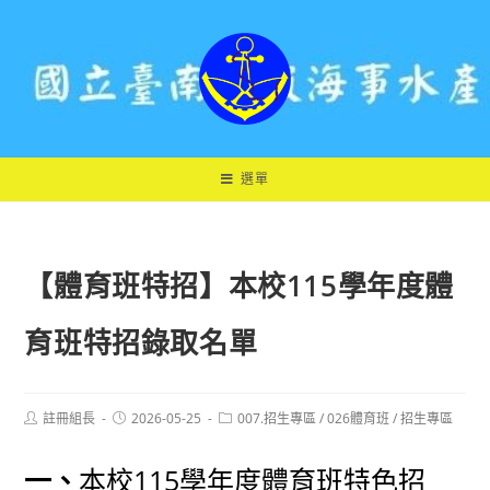
跳
轉
至
主
要
內
容
選單
【體育班特招】本校115學年度體
育班特招錄取名單
Post
Post
Post
註冊組長
2026-05-25
007.招生專區
/
026體育班
/
招生專區
author:
published:
category:
一、
本校115學年度體育班特色招