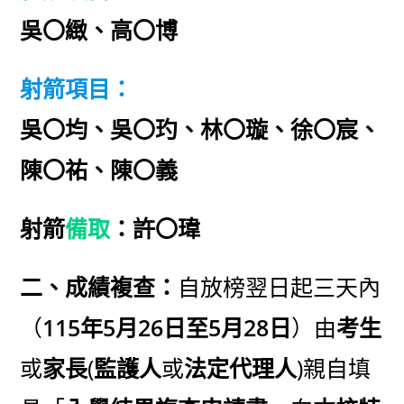
吳〇緻、高〇博
射箭項目：
吳〇均、吳〇玓、林〇璇、徐〇宸、
陳〇祐、陳〇義
射箭
備取
：
許〇瑋
二、成績複查：
自放榜翌日起三天內
（
115年5月26日至5月28日
）由
考生
或
家長
(
監護人
或
法定代理人
)親自填