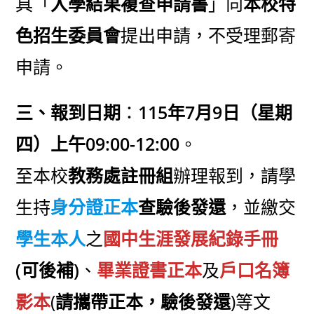
具「
入學結果複查申請書
」向
本校特
色招生委員會
提出申請，不受理郵寄
申請。
三、報到日期
：
115年7月9日（星期
四）上午09:00-12:00
。
至本校
教務處註冊組
辦理報到，請學
生持
身分證正本
查驗後發還
，並繳交
學生本人
之
國中生涯發展紀錄手冊
(可後補)
、
畢業證書正本
及
戶口名簿
影本
(
請攜帶正本，驗後發還
)等文