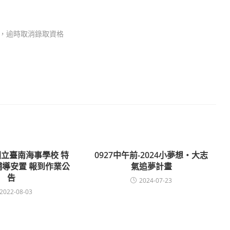
續，逾時取消錄取資格
國立臺南海事學校 特
0927中午前-2024小夢想‧大志
導安置 報到作業公
氣追夢計畫
告
2024-07-23
2022-08-03