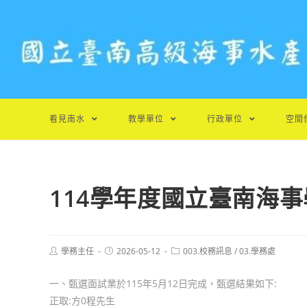
跳
轉
至
主
要
內
容
看見南水
教學單位
行政單位
空間
114學年度國立臺南海
Post
Post
Post
學務主任
2026-05-12
003.校務訊息
/
03.學務處
author:
published:
category:
一、甄選面試業於115年5月12日完成，甄選結果如下:
正取:方0程先生