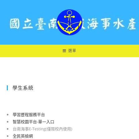
跳
轉
至
主
要
內
容
選單
學生系統
學習歷程服務平台
智慧校園平台-單一入口
台南海事E-Testing(僅限校內使用)
全民英檢網