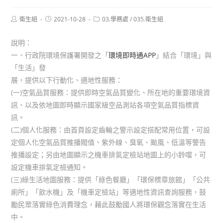
Post
Post
Post
衛生組
2021-10-28
03.學務處
/
035.衛生組
author:
published:
category:
說明：
一、行政院環境保護署開發之「
環境即時通APP
」結合「環境」與
「生活」發
展，提供以下行動化、適地性服務：
(一)空氣品質服務：提供即時空氣品質變化、所在地的重要環境資
訊、以及依地圖即時顯示國家級空品測站各項空氣品質指標資
訊。
(二)個人化服務：由首頁設定齒輪之警示設定搭配常用位置，可設
定個人化空氣品質推播閥值、紫外線、臭氧、颱風、低溫等警告
推播設定；另由地圖顯示之機車排氣定檢站地圖上的小鈴噹，可
設定機車排氣定檢通知。
(三)綠生活地圖服務：提供「綠色餐廳」「環保標章旅館」「公共
廁所」「飲水機」及「機車定檢站」等適地性資訊查詢服務，鼓
勵民眾落實綠色消費理念，藉此鼓勵國人將環保觀念落實在生活
中。