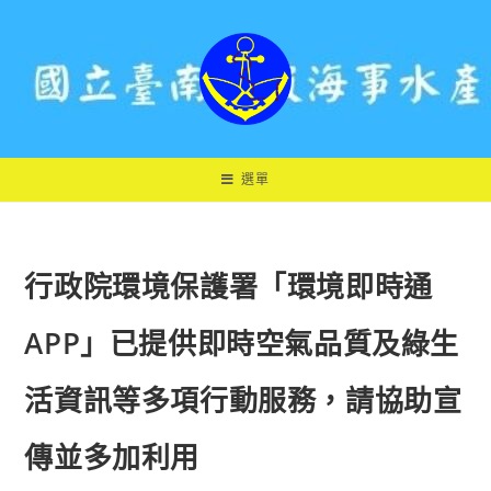
跳
轉
至
主
要
內
容
選單
行政院環境保護署「環境即時通
APP」已提供即時空氣品質及綠生
活資訊等多項行動服務，請協助宣
傳並多加利用