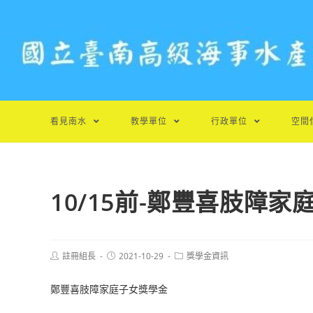
跳
轉
至
主
要
內
容
看見南水
教學單位
行政單位
空間
10/15前-鄭豐喜肢障
Post
Post
Post
註冊組長
2021-10-29
獎學金資訊
author:
published:
category:
鄭豐喜肢障家庭子女獎學金