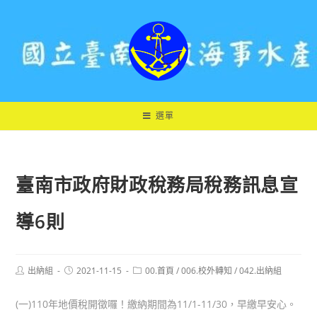
跳
轉
至
主
要
內
容
選單
臺南市政府財政稅務局稅務訊息宣
導6則
Post
Post
Post
出納組
2021-11-15
00.首頁
/
006.校外轉知
/
042.出納組
author:
published:
category:
(一)110年地價稅開徵囉！繳納期間為11/1-11/30，早繳早安心。