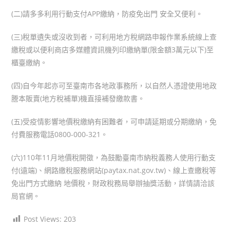
(二)請多多利用行動支付APP繳納，防疫免出門 安全又便利。
(三)稅單遺失或沒收到者，可利用地方稅網路申報作業系統線上查
繳稅或以便利商店多媒體資訊機列印繳納單(限金額3萬元以下)至
櫃臺繳納。
(四)自今年起亦可至臺南市各地政事務所，以自然人憑證使用地政
謄本販賣(地方稅補單)機直接補發繳款書。
(五)受疫情影響地價稅繳納有困難者，可申請延期或分期繳納，免
付費服務電話0800-000-321。
(六)110年11月地價稅開徵，為鼓勵臺南市納稅義務人使用行動支
付(遠端)、網路繳稅服務網站(paytax.nat.gov.tw)、線上查繳稅等
免出門方式繳納 地價稅，財政稅務局舉辦抽獎活動，詳情請洽該
局官網。
Post Views:
203