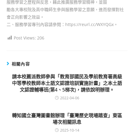
服務學習之歷程與反思，藉此推廣服務學習精神，並鼓
勵各大專校院及高中職師生參與服務學習之意願，進而發揮對社
會正向影響之效益。
二、服務學習專刊內容請參閱：https://reurl.cc/WXYQGx。
Post Views:
206
相關內容
請本校薦派教師參與「教育部國民及學前教育署高級
中等學校教師本土語文認證培訓實施計畫」之本土語
文認證輔導班(第4、5梯次)，請依說明辦理。
2022-04-06
轉知國立臺灣圖書館辦理「臺灣歷史現場踏查」東區
場次相關訊息
2025-10-14