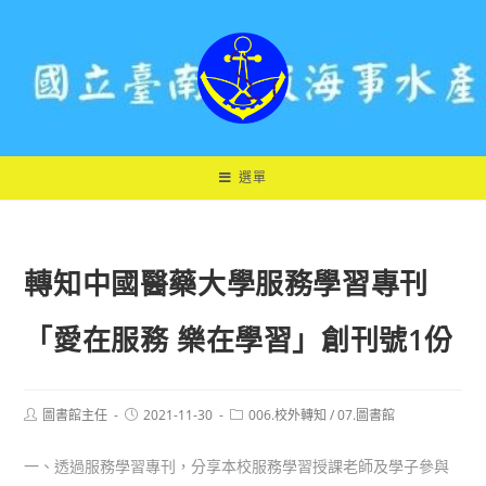
跳
轉
至
主
要
內
容
選單
轉知中國醫藥大學服務學習專刊
「愛在服務 樂在學習」創刊號1份
Post
Post
Post
圖書館主任
2021-11-30
006.校外轉知
/
07.圖書館
author:
published:
category:
一、透過服務學習專刊，分享本校服務學習授課老師及學子參與