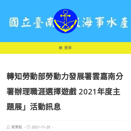
跳
轉
至
主
要
內
容
選單
轉知勞動部勞動力發展署雲嘉南分
署辦理職涯選擇遊戲 2021年度主
題展」活動訊息
Post
Post
就業組
2021-11-20