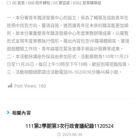
author:
published:
Post
00.首頁
/
006.校外轉知
/
05.實習處
/
0502.就業輔導組
category:
一、本分署青年職涯發展中心的設立，係為了輔導及協助青年在
迷惘中找到方向、釐清自我，進而讓青年在未來的職涯能更加順
利，故本分署彙整青年職涯發展中心年度業務辦理成果，以展覽
形式呈現年度業務執行情形。展出內容包含VR職場體驗區、實境
遊戲體驗工作坊、青年論壇花絮及宣傳手冊設計競賽等成果。
二、本活動除講座外採自由參加形式，活動展期為110年11月23
日至11月26日，每日上午10時至下午18時，歡迎到場蒞臨指導。
三、活動相關細節請洽活動電話06-3020036分機46蘇小姐。
Post Views:
180
相關內容
111第2學期第3次行政會議紀錄1120524
2023-06-30