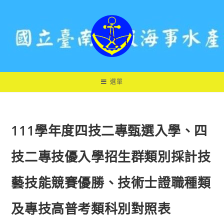
跳
轉
至
主
要
內
容
選單
111學年度四技二專甄選入學、四
技二專技優入學招生群類別採計技
藝技能競賽優勝、技術士證職種類
及專技高普考類科別對照表