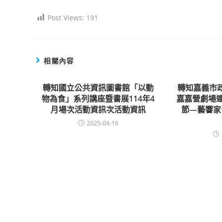
Post Views:
191
相關內容
轉知國立公共資訊圖書館「以動
轉知嘉義市
物為食」系列講座暨書展114年4
嘉嘉營劇場連
月場次活動資訊次活動資訊
節―藝響家
2025-04-16