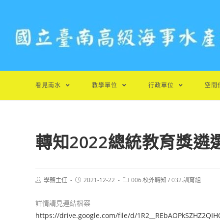
跳
轉
至
主
要
內
容
看見南水
教學單位
行政單位
空間
轉知2022總統教育獎
Post
Post
Post
學務主任
2021-12-22
006.校外轉知
/
032.訓育組
author:
published:
category:
詳情請見連結檔案
https://drive.google.com/file/d/1R2__REbAOPkSZHZ2QI