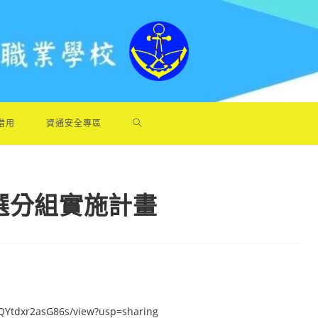
借用
資通安全專區
遴選分組實施計畫
HQYtdxr2asG86s/view?usp=sharing