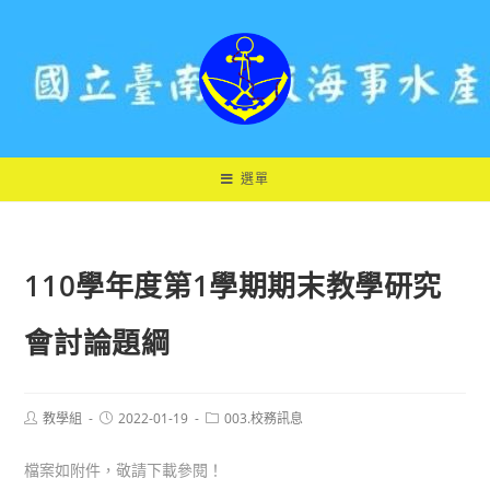
跳
轉
至
主
要
內
容
選單
110學年度第1學期期末教學研究
會討論題綱
Post
Post
Post
教學組
2022-01-19
003.校務訊息
author:
published:
category:
檔案如附件，敬請下載參閱！