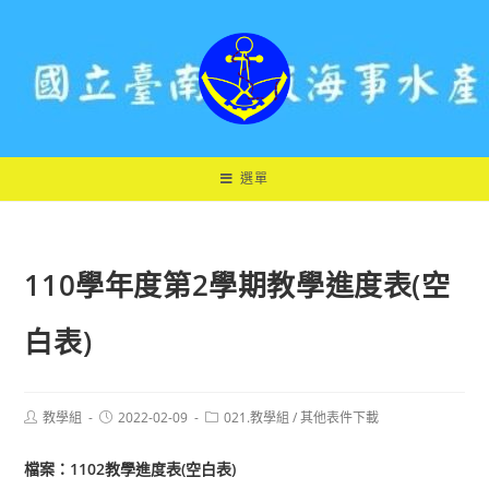
跳
轉
至
主
要
內
容
選單
110學年度第2學期教學進度表(空
白表)
Post
Post
Post
教學組
2022-02-09
021.教學組
/
其他表件下載
author:
published:
category:
檔案：1102教學進度表(空白表)