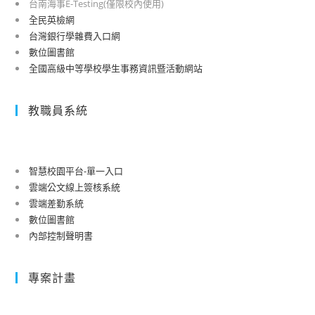
台南海事E-Testing(僅限校內使用)
全民英檢網
台灣銀行學雜費入口網
數位圖書館
全國高級中等學校學生事務資訊暨活動網站
教職員系統
智慧校園平台-單一入口
雲端公文線上簽核系統
雲端差勤系統
數位圖書館
內部控制聲明書
專案計畫