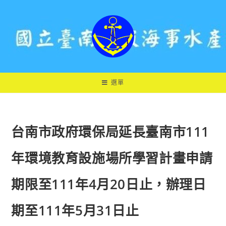
跳
轉
至
主
要
內
容
選單
台南市政府環保局延長臺南市111
年環境教育設施場所學習計畫申請
期限至111年4月20日止，辦理日
期至111年5月31日止