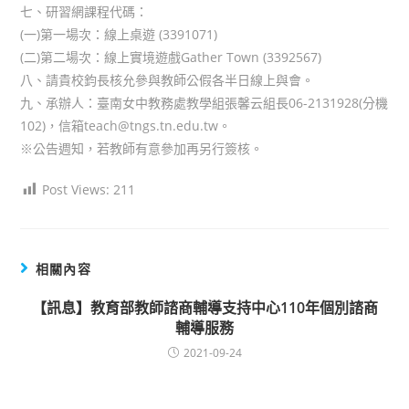
七、研習網課程代碼：
(一)第一場次：線上桌遊 (3391071)
(二)第二場次：線上實境遊戲Gather Town (3392567)
八、請貴校鈞長核允參與教師公假各半日線上與會。
九、承辦人：臺南女中教務處教學組張馨云組長06-2131928(分機
102)，信箱teach@tngs.tn.edu.tw。
※公告週知，若教師有意參加再另行簽核。
Post Views:
211
相關內容
【訊息】教育部教師諮商輔導支持中心110年個別諮商
輔導服務
2021-09-24