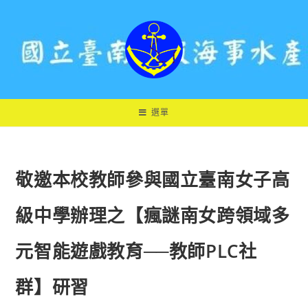
跳
轉
至
主
要
內
容
選單
敬邀本校教師參與國立臺南女子高
級中學辦理之【瘋謎南女跨領域多
元智能遊戲教育──教師PLC社
群】研習