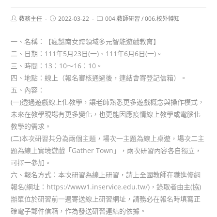
Post
Post
Post
教務主任
2022-03-22
004.教師研習
/
006.校外轉知
author:
published:
category:
一、名稱：【瘋謎南女跨領域多元智能遊戲教育】
二、日期：111年5月23日(一)、111年6月6日(一)。
三、時間：13：10～16：10。
四、地點：線上（報名審核通過後，連結會寄登記信箱）。
五、內容：
(一)透過遊戲線上化教學，讓老師熟悉更多遊戲概念與操作模式，
未來在教學現場有更多變化，也更能因應疫情線上教學或電腦化
教學的需求。
(二)本次研習共分為兩個主題，場次一主題為線上桌遊，場次二主
題為線上實境遊戲「Gather Town」，兩次研習內容各自獨立，
可擇一參加。
六、報名方式：本次研習為線上研習，請上全國教師在職進修網
報名(網址：https://www1.inservice.edu.tw/)，錄取者由主(協)
辦單位於研習前一週寄送線上研習網址，請務必在報名時填寫正
確電子郵件信箱，作為發送研習連結的依據。