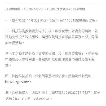
Post
Post
Post
設備組長
2022-03-17
005.學生賽事
/
023.設備組
author:
published:
category:
一、依科技部111年3月10日科部前字第1110013898號函辦理。
二、科技部為推動資安向下扎根，啟發女學生對資安的興趣，並
鼓勵女性投入科技領域，與行政院科技會報辦公室及本部共同舉
辦旨揭活動。
三、本活動主題分為「資安闖天關」及「創意發想賽」，並分高
中職組及大專校院組，賽制說明及相關注意事項請詳參報名簡
章。
四、檢附科技部函、報名簡章及海報供參。活動及報名網址：
https://gics.tw/
。
五、活動聯絡人：張瑞昕博士；聯絡電話：(02)2737-7537；電子
信箱：jschang@most.gov.tw。