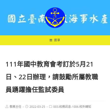
跳
轉
至
主
要
內
容
選單
111年國中教育會考訂於5月21
日、22日辦理，請鼓勵所屬教職
員踴躍擔任監試委員
Post
Post
Post
教務主任
2022-03-25
003.校務訊息
/
006.校外轉知