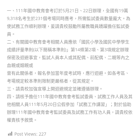
author:
published:
category:
一、111年國中教育會考訂於5月21日、22日辦理，全國有19萬
9,318名考生於231個考場同時應考，所需監試委員數量龐大。為
使試務工作順利辦理，爰請貴校鼓勵所屬教職員踴躍擔任監試委
員。
二、有關國中教育會考相關人員應依「國民小學及國民中學學生
成績評量準則(以下簡稱本準則)」第14條第2項、第3項規定辦理
保密及迴避事宜，監試人員本人或其配偶、前配偶、二親等內之
血親或姻親或
曾有此關係者，報名參加當年度考試時，應行迴避。如各考區、
考場規定較本準則限制更嚴格者，從其規定。
三、請貴校加強宣導上開迴避規定並確遵循辦理。
四、請核予擔任111年國中教育會考監試委員、試務工作人員及其
他相關人員111年5月20日公假參加「試務工作講習」；對於協助
辦理111年國中教育會考監試委員及試務工作有功人員，請貴校依
權責核予敘獎。
Post Views:
227