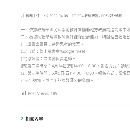
Post
Post
Post
教務主任
2022-04-08
004.教師研習
/
006.校外轉知
author:
published:
category:
一、依據教育部國民及學前教育署補助地方政府精進高級中等
二、為協助教學現場教師提升課程設計能力，特辦理旨揭活
(一)讀書會書目：創造思考的教室。
(二)形式：線上讀書會(Google meet)。
(三)導讀者：譯者劉恆昌老師。
(四)第二場時間：4月14日(四)14:00~16:00。報名方式：請填寫 Goog
(五)第三場時間：5月5日(四)14:00~16:00。報名方式：請填寫 Googl
※公告週知，並准予無課教師公假參加。
Post Views:
189
相關內容