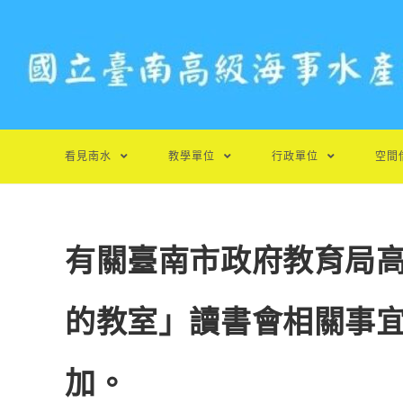
跳
轉
至
主
要
內
容
看見南水
教學單位
行政單位
空間
有關臺南市政府教育局
的教室」讀書會相關事
加。