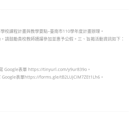
學校課程計畫與教學要點–臺南市110學年度計畫辦理。
動，請鼓勵貴校教師踴躍參加並惠予公假。三、旨揭活動資訊如下：
le表單 https://tinyurl.com/y9ur839o。
e表單https://forms.gle/tB2LUjCiM7ZEt1Lh6。