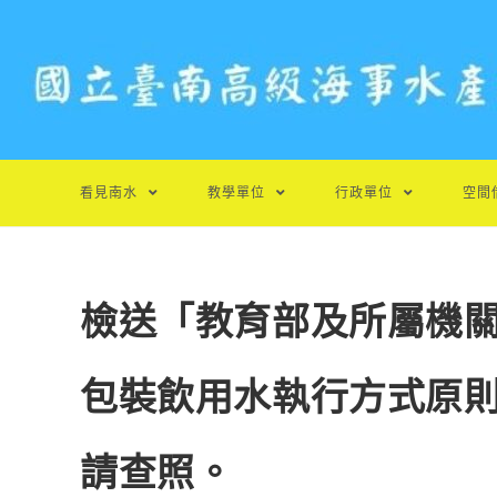
跳
轉
至
主
要
內
容
看見南水
教學單位
行政單位
空間
檢送「教育部及所屬機
包裝飲用水執行方式原
請查照。