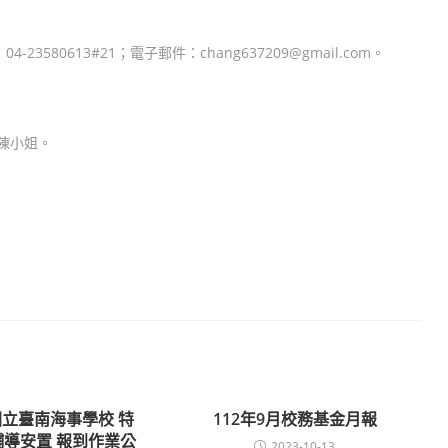
80613#21；電子郵件：chang637209@gmail.com。
陳小姐。
國立臺南海事學校 特
112年9月校務基金月報
導安置 報到作業公
2023-10-13