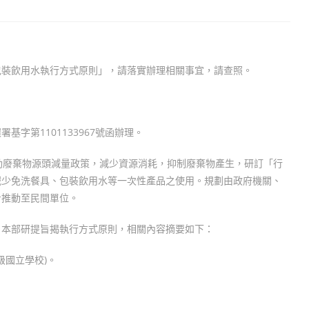
包裝飲用水執行方式原則」，請落實辦理相關事宜，請查照。
基字第1101133967號函辦理。
動廢棄物源頭減量政策，減少資源消耗，抑制廢棄物產生，研訂「行
減少免洗餐具、包裝飲用水等一次性產品之使用。規劃由政府機關、
步推動至民間單位。
，本部研提旨揭執行方式原則，相關內容摘要如下：
級國立學校)。