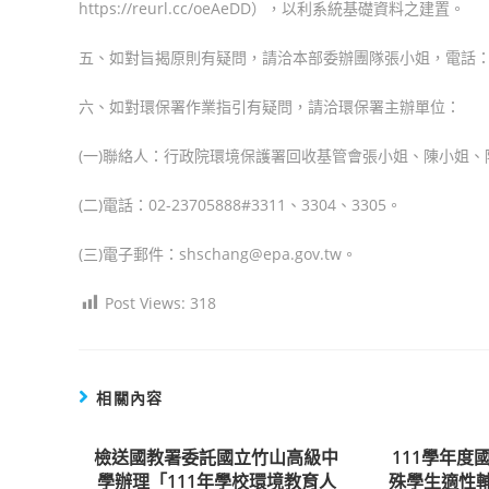
https://reurl.cc/oeAeDD），以利系統基礎資料之建置。
五、如對旨揭原則有疑問，請洽本部委辦團隊張小姐，電話： 04-235
六、如對環保署作業指引有疑問，請洽環保署主辦單位：
(一)聯絡人：行政院環境保護署回收基管會張小姐、陳小姐、
(二)電話：02-23705888#3311、3304、3305。
(三)電子郵件：shschang@epa.gov.tw。
Post Views:
318
相關內容
檢送國教署委託國立竹山高級中
111學年度
學辦理「111年學校環境教育人
殊學生適性輔