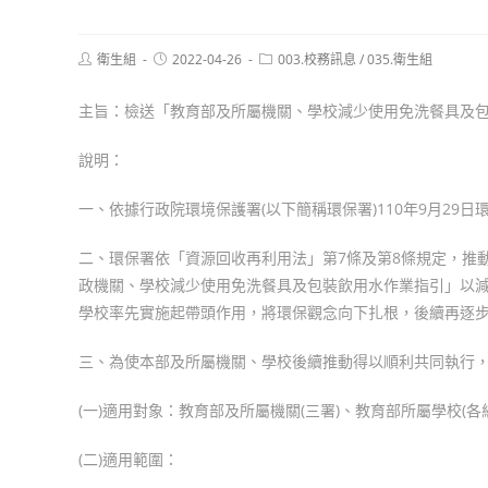
Post
Post
Post
衛生組
2022-04-26
003.校務訊息
/
035.衛生組
author:
published:
category:
主旨：檢送「教育部及所屬機關、學校減少使用免洗餐具及
說明：
一、依據行政院環境保護署(以下簡稱環保署)110年9月29日環署
二、環保署依「資源回收再利用法」第7條及第8條規定，推
政機關、學校減少使用免洗餐具及包裝飲用水作業指引」以
學校率先實施起帶頭作用，將環保觀念向下扎根，後續再逐
三、為使本部及所屬機關、學校後續推動得以順利共同執行
(一)適用對象：教育部及所屬機關(三署)、教育部所屬學校(各
(二)適用範圍：