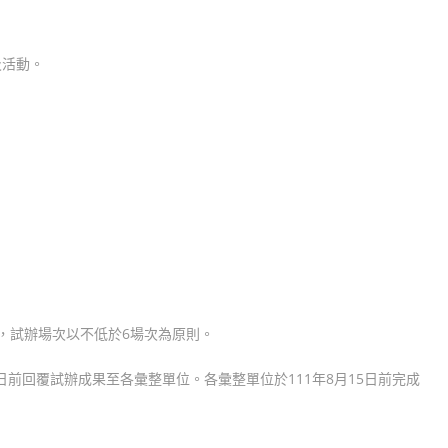
及活動。
，試辦場次以不低於6場次為原則。
日前回覆試辦成果至各彙整單位。各彙整單位於111年8月15日前完成