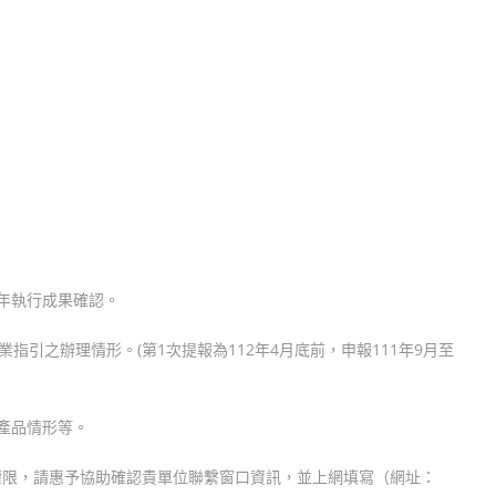
年執行成果確認。
指引之辦理情形。(第1次提報為112年4月底前，申報111年9月至
產品情形等。
權限，請惠予協助確認貴單位聯繫窗口資訊，並上網填寫（網址：