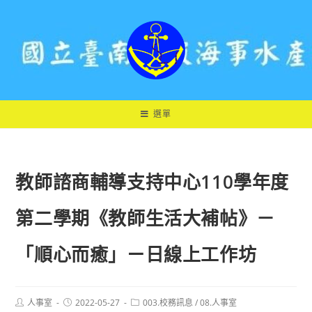
跳
轉
至
主
要
內
容
選單
教師諮商輔導支持中心110學年度
第二學期《教師生活大補帖》－
「順心而癒」ㄧ日線上工作坊
Post
Post
Post
人事室
2022-05-27
003.校務訊息
/
08.人事室