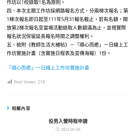
作坊以1校錄取1名為原則。
四、本次主題工作坊採網路報名方式，分兩梯次報名；第
1梯次報名即日起至111年5月31報名截止，若有名額，開
放第2梯次報名至當場活動錄取人數額滿為止，並視實際
報名狀況保留延長報名時間之調整權利。
五、檢附《教師生活大補帖》－「順心而癒」ㄧ日線上工
作坊實施計畫（含實施日程表及宣傳海報）1份。
「順心而癒」一日線上工作坊實施計畫
Post Views:
218
相關內容
役男入營時程申請
2023-05-05