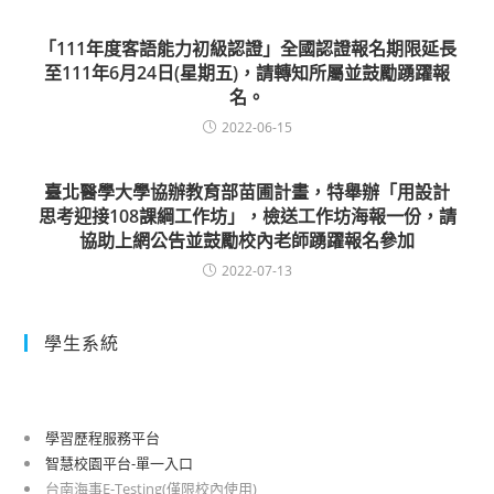
「111年度客語能力初級認證」全國認證報名期限延長
至111年6月24日(星期五)，請轉知所屬並鼓勵踴躍報
名。
2022-06-15
臺北醫學大學協辦教育部苗圃計畫，特舉辦「用設計
思考迎接108課綱工作坊」，檢送工作坊海報一份，請
協助上網公告並鼓勵校內老師踴躍報名參加
2022-07-13
學生系統
學習歷程服務平台
智慧校園平台-單一入口
台南海事E-Testing(僅限校內使用)