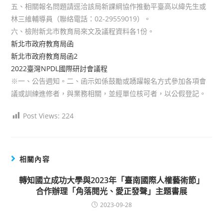
五、相關報名問題請逕洽該局新課綱協作推動平臺高以緯先生或
林三維輔導員（聯絡電話：02-29559019）。
六、檢附新北市教育局來文及議程資料各1份。
新北市政府教育局函
新北市政府教育局函2
2022臺灣NPDL國際研討會議程
※一、公告週知。二、函示如係鼓勵或踴躍報名方式參加各項會
議或訓練進修者，與業務相關，並經單位核可者，以公假登記。
Post Views:
224
相關內容
轉知國立成功大學與2023年「臺南國際人權藝術節」
合作辦理「角落閱光、愛正發聲」主題書展
2023-09-28