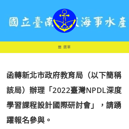
跳
轉
至
主
要
內
容
選單
函轉新北市政府教育局（以下簡稱
該局）辦理「2022臺灣NPDL深度
學習課程設計國際研討會」，請踴
躍報名參與。