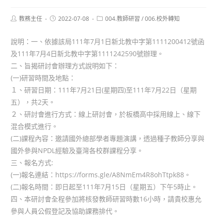
Post
Post
Post
教務主任
2022-07-08
004.教師研習
/
006.校外轉知
author:
published:
category:
說明：一、依據該局111年7月1日新北教中字第1111200412號函
及111年7月4日新北教中字第1111242590號辦理。
二、旨揭研討會辦理方式說明如下：
(一)研習時間及地點：
１、研習日期：111年7月21日(星期四)至111年7月22日（星期
五），共2天。
２、研討會進行方式：線上研討會，於板橋高中採用線上、線下
混合模式進行。
(二)課程內容：邀請國外總部學者專題演講，透過種子教師分享與
國外參與NPDL經驗及臺灣各校群課程分享。
三、報名方式:
(一)報名連結：https://forms.gle/A8NmEm4R8ohTtpk88。
(二)報名時間：即日起至111年7月15日（星期五）下午5時止。
四、本研討會全程參加將核發教師研習時數16小時，請貴校惠允
參與人員公假登記及協助課務排代。