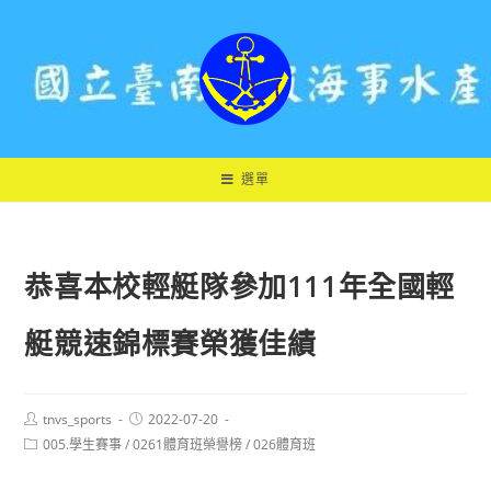
跳
轉
至
主
要
內
容
選單
恭喜本校輕艇隊參加111年全國輕
艇競速錦標賽榮獲佳績
Post
Post
tnvs_sports
2022-07-20
author:
published:
Post
005.學生賽事
/
0261體育班榮譽榜
/
026體育班
category: